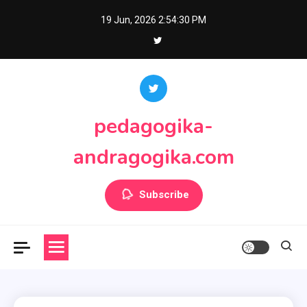
Skip
19 Jun, 2026
2:54:32 PM
to
content
pedagogika-
andragogika.com
Subscribe