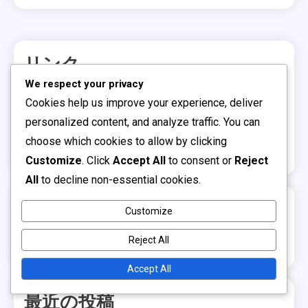
リンク
We respect your privacy
私たちの物語
Cookies help us improve your experience, deliver
personalized content, and analyze traffic. You can
コンテンツ
choose which cookies to allow by clicking
お問い合わせ
Customize
. Click
Accept All
to consent or
Reject
All
to decline non-essential cookies.
検索
Customize
Reject All
Search
for:
Accept All
最近の投稿