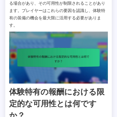
る場合があり、その可用性が制限されることがあり
ます。プレイヤーはこれらの要因を認識し、体験特
有の装備の機会を最大限に活用する必要がありま
す。
体験特有の報酬における限
定的な可用性とは何です
か？