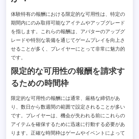
体験特有の報酬における限定的な可用性は、特定の
期間内にのみ取得可能なアイテムやアップグレード
を指します。これらの報酬は、アバターのアップグ
レードや特別な装備を通じてゲームプレイを向上さ
せることが多く、プレイヤーにとって非常に魅力的
です。
限定的な可用性の報酬を請求す
るための時間枠
限定的な可用性の報酬には通常、厳格な締切があ
り、数日から数週間の範囲で設定されることが多い
です。プレイヤーは、機会が失われる前にこれらの
アイテムを確保するために迅速に行動する必要があ
ります。正確な時間枠はゲームやイベントによって