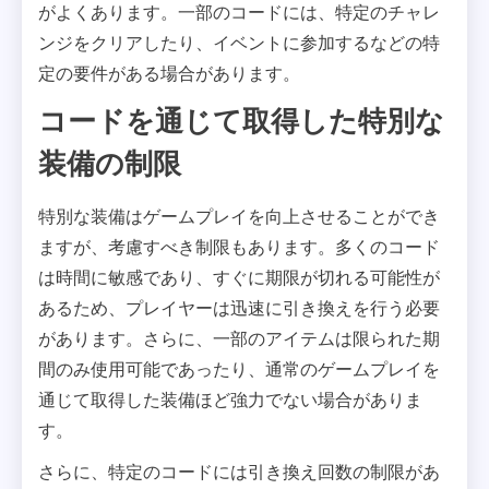
がよくあります。一部のコードには、特定のチャレ
ンジをクリアしたり、イベントに参加するなどの特
定の要件がある場合があります。
コードを通じて取得した特別な
装備の制限
特別な装備はゲームプレイを向上させることができ
ますが、考慮すべき制限もあります。多くのコード
は時間に敏感であり、すぐに期限が切れる可能性が
あるため、プレイヤーは迅速に引き換えを行う必要
があります。さらに、一部のアイテムは限られた期
間のみ使用可能であったり、通常のゲームプレイを
通じて取得した装備ほど強力でない場合がありま
す。
さらに、特定のコードには引き換え回数の制限があ