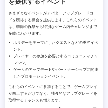
を提供するイベント
さまざまなイベントがアバターアップグレードコー
ドを獲得する機会を提供します。これらのイベント
は、季節の祝祭から特別なゲーム内チャレンジまで
多岐にわたります。
ホリデーをテーマにしたクエストなどの季節イベ
ント。
プレイヤーの参加を必要とするコミュニティチャ
レンジ。
ゲームのアップデートやパートナーシップに関連
したプロモーションイベント。
これらのイベントに参加することで、ゲームプレイ
が向上するだけでなく、独占的なアップグレードを
取得するチャンスも増えます。