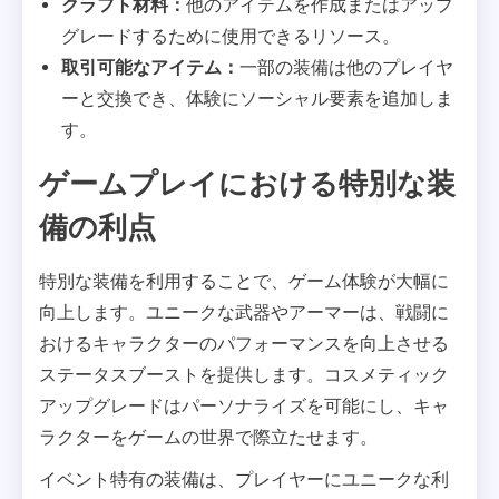
クラフト材料：
他のアイテムを作成またはアップ
グレードするために使用できるリソース。
取引可能なアイテム：
一部の装備は他のプレイヤ
ーと交換でき、体験にソーシャル要素を追加しま
す。
ゲームプレイにおける特別な装
備の利点
特別な装備を利用することで、ゲーム体験が大幅に
向上します。ユニークな武器やアーマーは、戦闘に
おけるキャラクターのパフォーマンスを向上させる
ステータスブーストを提供します。コスメティック
アップグレードはパーソナライズを可能にし、キャ
ラクターをゲームの世界で際立たせます。
イベント特有の装備は、プレイヤーにユニークな利