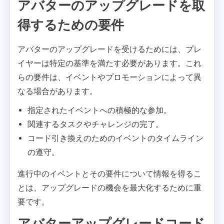
アバターのアップグレードを取
得するための要件
アバターのアップグレードを受けるためには、プレ
イヤーは特定の基準を満たす必要があります。これ
らの要件は、イベントやプロモーションによって異
なる場合があります。
指定されたイベントへの積極的な参加。
関連するタスクやチャレンジの完了。
コード引き換えのためのイベントのタイムライン
の遵守。
進行中のイベントとその要件について情報を得るこ
とは、アップグレードの機会を最大化するために重
要です。
アバターアップグレードコード