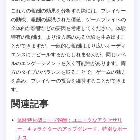
これらの報酬の効果を分析する際には、プレイヤー
の動機、報酬の認識された価値、ゲームプレイへの
全体的な影響などの要因を考慮してください。体験
特有の報酬は、より没入感のある体験を生み出すこ
とができますが、一般的な報酬はより広いオーディ
エンスにアピールするかもしれませんが、同じレベ
ルのエンゲージメントを欠く可能性があります。両
方のタイプのバランスを取ることで、ゲームの魅力
を高め、プレイヤーの投資を維持することができま
す。
関連記事
体験特化型コード報酬：ユニークなアクセサリ
ー、キャラクターのアップグレード、特別なボー
ナス