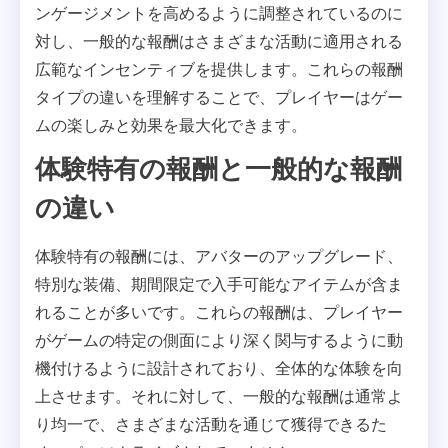
ンゲージメントを高めるように調整されているのに
対し、一般的な報酬はさまざまな活動に適用される
広範なインセンティブを提供します。これらの報酬
タイプの違いを理解することで、プレイヤーはゲー
ムの楽しみと効果を最大化できます。
体験特有の報酬と一般的な報酬
の違い
体験特有の報酬には、アバターのアップグレード、
特別な装備、期間限定で入手可能なアイテムが含ま
れることが多いです。これらの報酬は、プレイヤー
がゲームの特定の側面により深く関与するように動
機付けるように設計されており、全体的な体験を向
上させます。それに対して、一般的な報酬は通常よ
り均一で、さまざまな活動を通じて獲得できるた