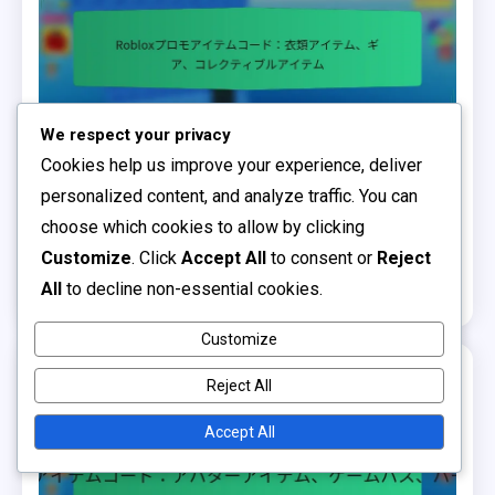
We respect your privacy
Cookies help us improve your experience, deliver
Robloxプロモアイテムコード
personalized content, and analyze traffic. You can
choose which cookies to allow by clicking
Robloxプロモアイテムコード：衣類アイテム、ギ
Customize
. Click
Accept All
to consent or
Reject
ア、コレクティブルアイテム
All
to decline non-essential cookies.
0
06/03/2026
田中 太郎
Customize
Reject All
1 MIN READ
Accept All