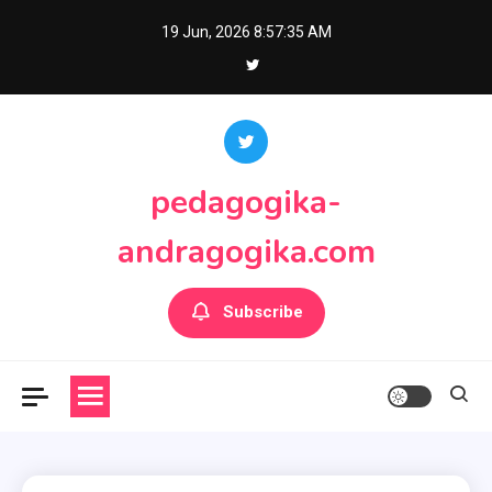
Skip
19 Jun, 2026
8:57:37 AM
to
content
pedagogika-
andragogika.com
Subscribe