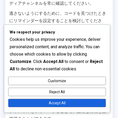
ディアチャンネルを常に確認してください。
逃さないようにするために、コードを見つけたとき
にリマインダーを設定することを検討してくださ
い。また、引き換えたいコードのチェックリストを
We respect your privacy
作成し、有効期限をメモして迅速に行動できるよう
Cookies help us improve your experience, deliver
にすることもできます。この実践により、報酬を最
personalized content, and analyze traffic. You can
大化し、ゲーム体験を向上させることができます。
choose which cookies to allow by clicking
公式チャンネルをフォローする
Customize
. Click
Accept All
to consent or
Reject
All
to decline non-essential cookies.
最新のプロモコードにアクセスするためには、公式
Customize
のRobloxチャンネルを通じて最新情報を得ることが
不可欠です。Robloxのウェブサイト、公式ブログ、
Reject All
認証されたソーシャルメディアアカウントは、発表
Accept All
や新しいコードの信頼できる情報源です。これらの
チャンネルをフォローすることで、正確な情報を直